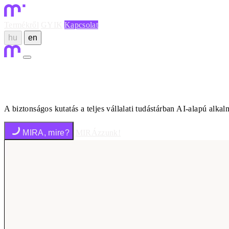
Termékről
GYIK
Kapcsolat
hu
en
A biztonságos kutatás a teljes vállalati tudástárban AI-alapú alk
MIRA, mire?
MIRÁzzunk!