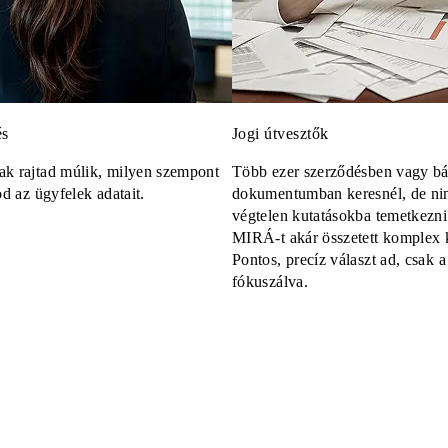
és
Jogi útvesztők
k rajtad múlik, milyen szempont
Több ezer szerződésben vagy bá
od az ügyfelek adatait.
dokumentumban keresnél, de nin
végtelen kutatásokba temetkezn
MIRÁ-t akár összetett komplex 
Pontos, precíz választ ad, csak 
fókuszálva.