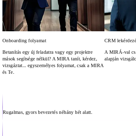
Onboarding folyamat
CRM lekérdez
Betanítás egy új feladatra vagy egy projektre
A MIRÁ-val csa
mások segítsége nélkül? A MIRA tanít, kérdez,
alapján vizsgál
vizsgáztat... egyszemélyes folyamat, csak a MIRA
és Te.
Rugalmas, gyors bevezetés néhány hét alatt.