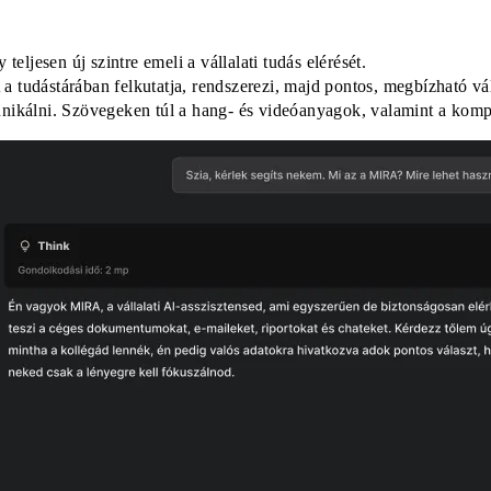
ljesen új szintre emeli a vállalati tudás elérését.
 a tudástárában felkutatja, rendszerezi, majd pontos, megbízható vá
nikálni. Szövegeken túl a hang- és videóanyagok, valamint a komp