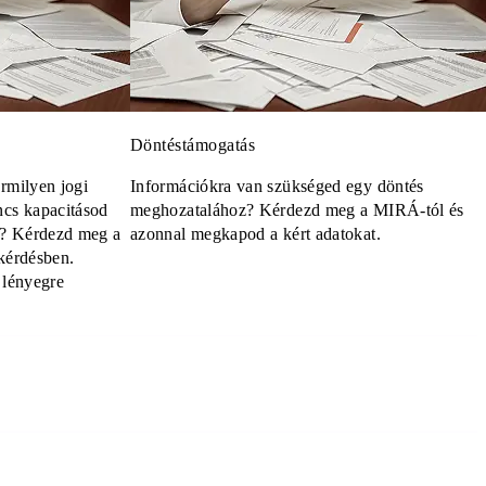
Döntéstámogatás
rmilyen jogi
Információkra van szükséged egy döntés
cs kapacitásod
meghozatalához? Kérdezd meg a MIRÁ-tól és
i? Kérdezd meg a
azonnal megkapod a kért adatokat.
kérdésben.
a lényegre