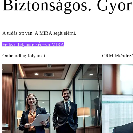
Biztonságos. Gyors
A tudás ott van. A MIRA segít elérni.
Fedezd fel, mire képes a MIRA
Onboarding folyamat
CRM lekérdez