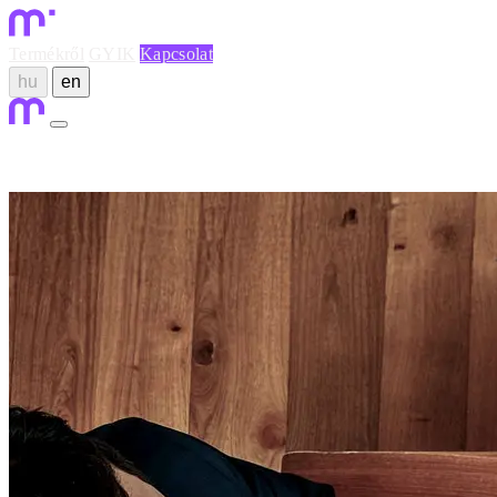
Termékről
GYIK
Kapcsolat
hu
en